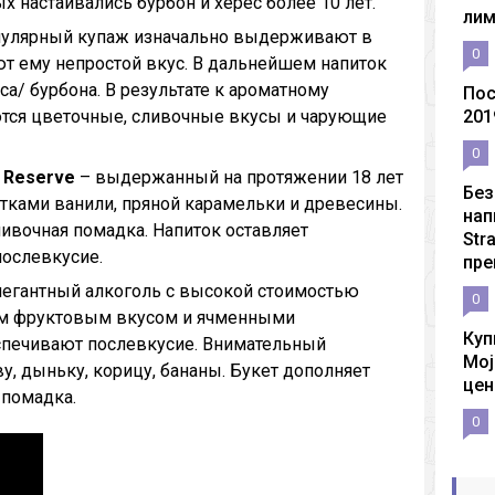
ых настаивались бурбон и херес более 10 лет.
ли
пулярный купаж изначально выдерживают в
0
ют ему непростой вкус. В дальнейшем напиток
са/ бурбона. В результате к ароматному
Пос
тся цветочные, сливочные вкусы и чарующие
201
0
d Reserve
– выдержанный на протяжении 18 лет
Без
отками ванили, пряной карамельки и древесины.
нап
ливочная помадка. Напиток оставляет
Str
ослевкусие.
пре
легантный алкоголь с высокой стоимостью
0
ым фруктовым вкусом и ячменными
Куп
спечивают послевкусие. Внимательный
Moj
у, дыньку, корицу, бананы. Букет дополняет
цен
 помадка.
0