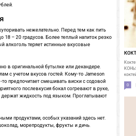
ублей.
я
купоривать нежелательно. Перед тем как пить
 18 – 20 градусов. Более теплый напиток резко
ый алкоголь теряет истинные вкусовые
КОК
Кокте
о в оригинальной бутылке или декандере.
КОНЬ
лам с учетом вкусов гостей. Кому-то Jameson
коктей
то-то предпочитает смешивать виски с содовой
0
приятного послевкусия бокал согревают в руке,
и держат жидкость под языком. Проглатывают
ыми продуктами, особых указаний здесь нет.
околад, морепродукты, фрукты и дичь.