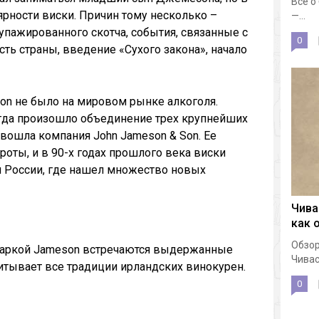
Все о
ярности виски. Причин тому несколько –
—...
пажированного скотча, события, связанные с
0
ть страны, введение «Сухого закона», начало
on не было на мировом рынке алкоголя.
когда произошло объединение трех крупнейших
 вошла компания John Jameson & Son. Ее
оты, и в 90-х годах прошлого века виски
и России, где нашел множество новых
Чива
как 
Обзор
маркой Jameson встречаются выдержанные
Чивас:
итывает все традиции ирландских винокурен.
0