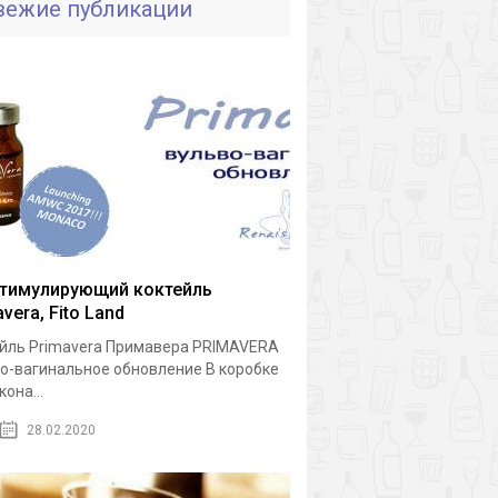
вежие публикации
тимулирующий коктейль
vera, Fito Land
йль Primavera Примавера PRIMAVERA
о-вагинальное обновление В коробке
она...
28.02.2020