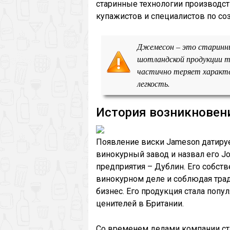
старинные технологии производст
купажистов и специалистов по со
Джемесон – это старинны
шотландской продукции тр
частично теряет характе
легкость.
История возникновен
Появление виски Jameson датируе
винокурный завод и назвал его J
предприятия – Дублин. Его собст
винокурном деле и соблюдая тра
бизнес. Его продукция стала попу
ценителей в Британии.
Со временем делами компании ст