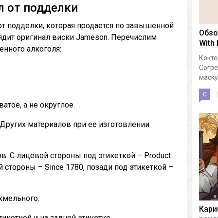
л от подделки
от подделки, которая продается по завышенной
Обзо
лядит оригинал виски Jameson. Перечислим
With
енного алкоголя:
Кокте
Согре
маску.
0
тое, а не округлое.
Других материалов при ее изготовлении
в. С лицевой стороны под этикеткой – Product
ной стороны – Since 1780, позади под этикеткой –
хмельного.
Кари
икеткой и на задней этикетке.