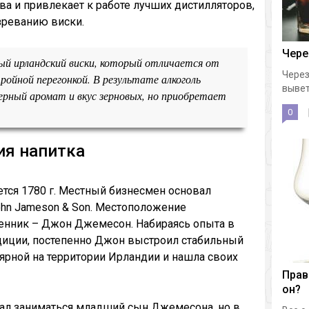
ва и привлекает к работе лучших дистилляторов,
зреванию виски.
Чере
й ирландский виски, который отличается от
Через
ойной перегонкой. В результате алкоголь
вывет
рный аромат и вкус зерновых, но приобретает
0
ия напитка
тся 1780 г. Местный бизнесмен основал
ohn Jameson & Son. Местоположение
венник – Джон Джемесон. Набираясь опыта в
диции, постепенно Джон выстроил стабильный
лярной на территории Ирландии и нашла своих
Прав
он?
ал заниматься младший сын Джемесона, но в