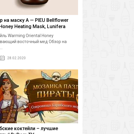
р на маску A — PIEU Bellflower
 Honey Heating Mask, Lunifera
йль Warming Oriental Honey
вающий восточный мед Обзор на
..
28.02.2020
бские коктейли – лучшие