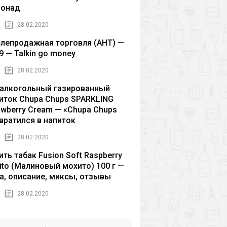
монад
28.02.2020
лепродажная торговля (AHT) —
9 — Talkin go money
28.02.2020
алкогольный газированный
иток Chupa Chups SPARKLING
awberry Cream — «Chupa Chups
вратился в напиток
28.02.2020
ить табак Fusion Soft Raspberry
ito (Малиновый мохито) 100 г —
а, описание, миксы, отзывы
28.02.2020