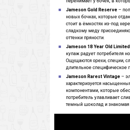
перенимает у бочек, в котор
Jameson Gold Reserve
– по
новых бочках, которые отда
стоит в ёмкостях из-под хере
сладкому меду присоединяю
оттенки пряности.
Jameson 18 Year Old Limite
купаж радует потребителя н
Ощущаются орехи, специи, с
длительное специфическое п
Jameson Rarest Vintage
– э
характеризуется насыщенн
компонентами, которые обе
потребитель улавливает слив
темный шоколад и знакомая