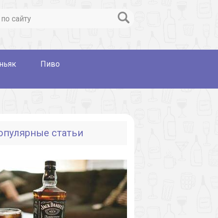
ньяк
Пиво
опулярные статьи