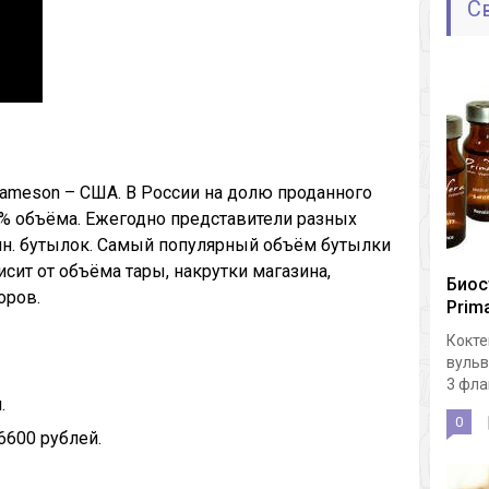
С
ameson – США. В России на долю проданного
 % объёма. Ежегодно представители разных
лн. бутылок. Самый популярный объём бутылки
исит от объёма тары, накрутки магазина,
Биос
оров.
Prima
Кокте
вульв
3 флак
.
0
 6600 рублей.