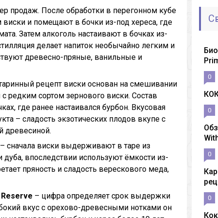
ер продаж. После обработки в перегонном кубе
С
 виски и помещают в бочки из-под хереса, где
мата. Затем алкоголь настаивают в бочках из-
стилляция делает напиток необычайно легким и
Био
ствуют древесно-пряные, ванильные и
Pri
0
таринный рецепт виски основан на смешивании
КО
 с редким сортом зернового виски. Состав
х, где ранее настаивался бурбон. Вкусовая
0
кта – сладость экзотических плодов вкупе с
Обз
й древесиной.
Wit
– сначала виски выдерживают в таре из
0
 дуба, впоследствии используют ёмкости из-
етает пряность и сладость верескового меда,
Кар
рец
l Reserve
– цифра определяет срок выдержки
0
бокий вкус с орехово-древесными нотками он
Кок