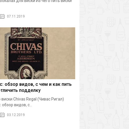
 бокалах для виски Из чего пить виски
07.11.2019
с: обзор видов, с чем и как пить
отличить подделку
 виски Chivas Regal (Чивас Ригал)
 обзор видов, с...
03.12.2019