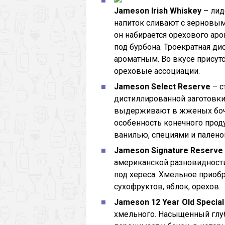
Jameson Irish Whiskey
– лид
напиток сливают с зерновым
он набирается орехового аро
под бурбона. Троекратная ди
ароматным. Во вкусе присут
ореховые ассоциации.
Jameson Select Reserve
– с
дистиллированной заготовки
выдерживают в жженых бочка
особенность конечного проду
ванилью, специями и палено
Jameson Signature Reserve
американской разновидности
под хереса. Хмельное приобр
сухофруктов, яблок, орехов.
Jameson 12 Year Old Specia
хмельного. Насыщенный глу