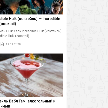
dible Hulk (коктейль) — Incredible
(cocktail)
йль Hulk Халк Incredible Hulk (коктейль)
dible Hulk (cocktail)...
19.01.2020
ейль Бабл Гам: алкогольный и
очный