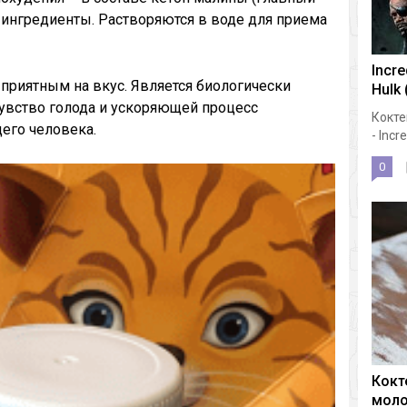
 ингредиенты. Растворяются в воде для приема
Incre
 приятным на вкус. Является биологически
Hulk 
увство голода и ускоряющей процесс
Кокте
его человека.
- Incre
0
Кокт
мол