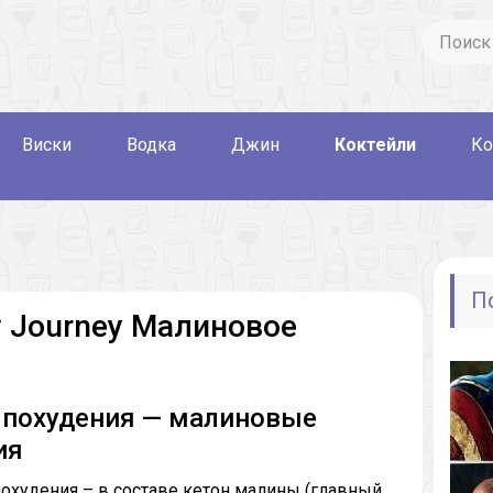
Виски
Водка
Джин
Коктейли
Ко
П
y Journey Малиновое
ля похудения — малиновые
ия
охудения – в составе кетон малины (главный