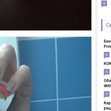
0
С
Био
Pri
0
КО
0
Обз
Wit
0
Кар
рец