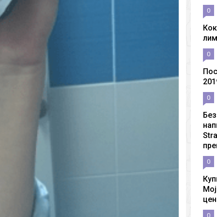
0
Кок
ли
0
Пос
201
0
Без
нап
Str
пре
0
Куп
Moj
цен
0