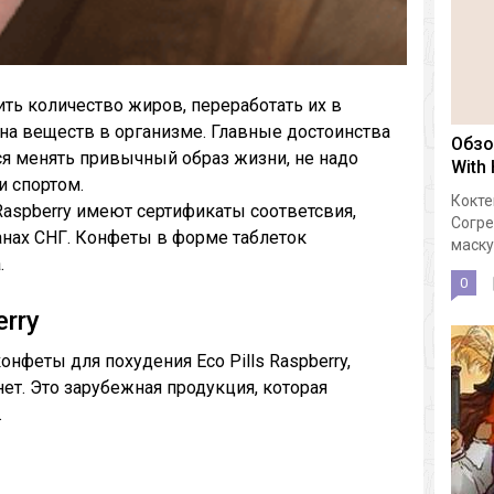
ть количество жиров, переработать их в
на веществ в организме. Главные достоинства
Обзо
ся менять привычный образ жизни, не надо
With
и спортом.
Кокте
Raspberry имеют сертификаты соответсвия,
Согре
ранах СНГ. Конфеты в форме таблеток
маску.
.
0
erry
феты для похудения Eco Pills Raspberry,
ет. Это зарубежная продукция, которая
.