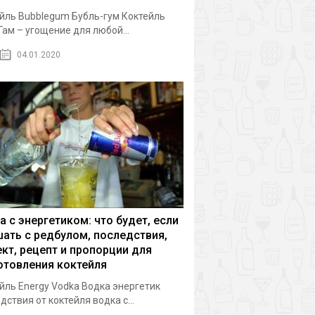
йль Bubblegum Бубль-гум Коктейль
Гам – угощение для любой...
04.01.2020
а с энергетиком: что будет, если
ать с редбулом, последствия,
кт, рецепт и пропорции для
отовления коктейля
йль Energy Vodka Водка энергетик
дствия от коктейля водка с...