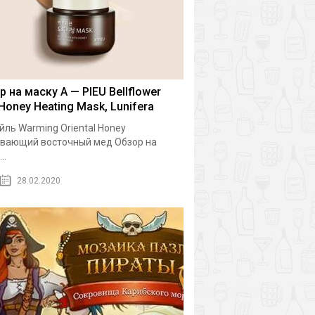
р на маску A — PIEU Bellflower
 Honey Heating Mask, Lunifera
йль Warming Oriental Honey
вающий восточный мед Обзор на
..
28.02.2020