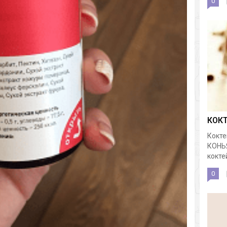
0
КОК
Кокте
КОНЬ
коктей
0