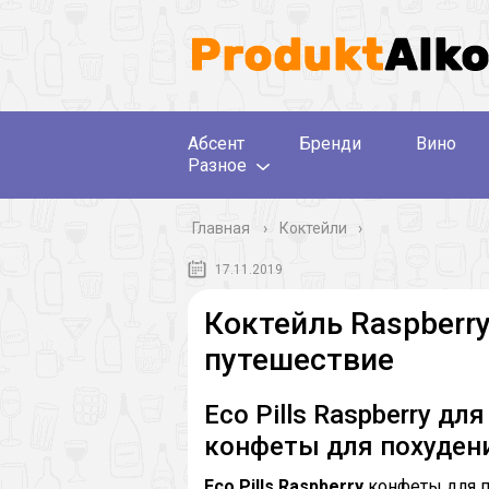
Абсент
Бренди
Вино
Разное
Главная
›
Коктейли
17.11.2019
Коктейль Raspberr
путешествие
Eco Pills Raspberry д
конфеты для похуден
Eco Pills Raspberry
конфеты для п