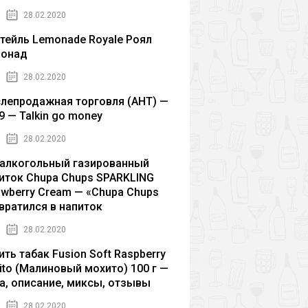
28.02.2020
тейль Lemonade Royale Роял
монад
28.02.2020
лепродажная торговля (AHT) —
9 — Talkin go money
28.02.2020
алкогольный газированный
иток Chupa Chups SPARKLING
awberry Cream — «Chupa Chups
вратился в напиток
28.02.2020
ить табак Fusion Soft Raspberry
ito (Малиновый мохито) 100 г —
а, описание, миксы, отзывы
28.02.2020