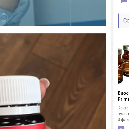
С
Биос
Prima
Кокте
вульв
3 флак