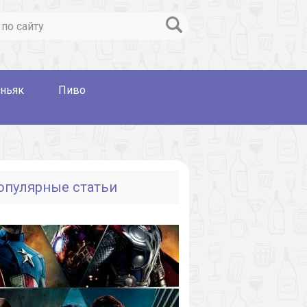
ньяк
Пиво
опулярные статьи