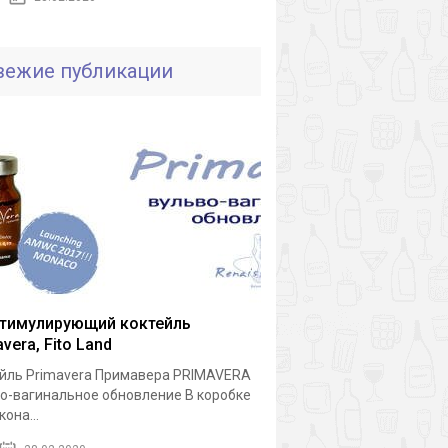
вежие публикации
тимулирующий коктейль
vera, Fito Land
йль Primavera Примавера PRIMAVERA
о-вагинальное обновление В коробке
она...