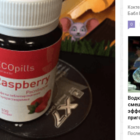
Кокте
Бабл 
0
Водк
смеш
эффе
приг
Кокте
После