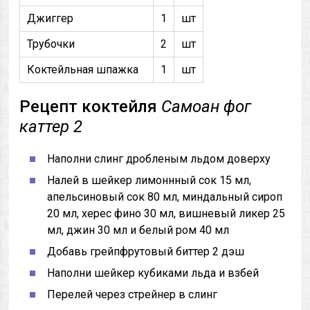
Джиггер
1
шт
Трубочки
2
шт
Коктейльная шпажка
1
шт
Рецепт коктейля
Самоан фог
каттер 2
Наполни слинг дробленым льдом доверху
Налей в шейкер лимоннный сок 15 мл,
апельсиновый сок 80 мл, миндальный сироп
20 мл, херес фино 30 мл, вишневый ликер 25
мл, джин 30 мл и белый ром 40 мл
Добавь грейпфрутовый биттер 2 дэш
Наполни шейкер кубиками льда и взбей
Перелей через стрейнер в слинг