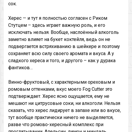
сок.
Херес — и тут я полностью согласен с Риком
Стутцем – здесь играет важную роль, и его
исключать нельзя. Вообще, наслоённый алкоголь
заметно влияет на букет коктейля, ведь он не
подвергается встряхиванию в шейкере и поэтому
сохраняет всю силу своего аромата и вкуса. А у
сладкого хереса и того, и другого – как у дурака
фантиков…
Винно-фруктовый, с характерными ореховым и
ромовым оттенками, вкус моего Fog Cutter это
подтверждает. Херес ясно ощущается, ему не
мешают ни цитрусовые соки, ни алкоголи. Нельзя
сказать, что херес лидирует в запахе или во вкусе,
тут вообще практически ничего не выделяется,
разве что ромово-хересный комплекс при
проглатывании. Апельсин, лимон и миндаль