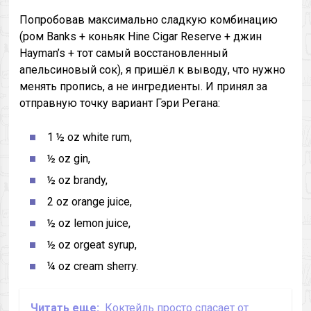
Попробовав максимально сладкую комбинацию
(ром Banks + коньяк Hine Cigar Reserve + джин
Hayman’s + тот самый восстановленный
апельсиновый сок), я пришёл к выводу, что нужно
менять пропись, а не ингредиенты. И принял за
отправную точку вариант Гэри Регана:
1 ½ oz white rum,
½ oz gin,
½ oz brandy,
2 oz orange juice,
½ oz lemon juice,
½ oz orgeat syrup,
¼ oz cream sherry.
Читать еще:
Коктейль просто спасает от