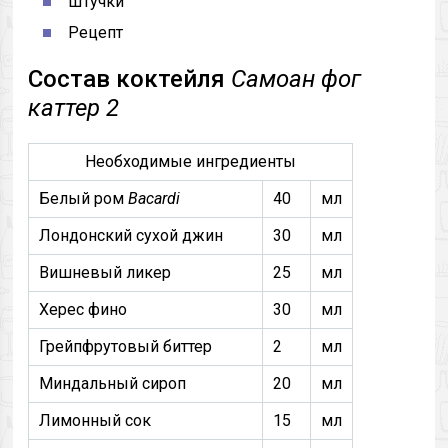
Штучки
Рецепт
Состав коктейля
Самоан фог
каттер 2
Необходимые ингредиенты
Белый ром
Bacardi
40
мл
Лондонский сухой джин
30
мл
Вишневый ликер
25
мл
Херес фино
30
мл
Грейпфрутовый биттер
2
мл
Миндальный сироп
20
мл
Лимонный сок
15
мл