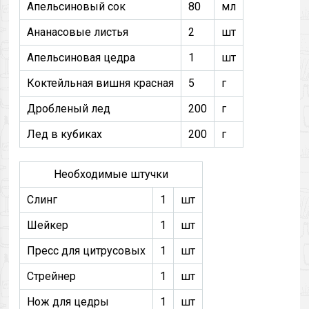
Апельсиновый сок
80
мл
Ананасовые листья
2
шт
Апельсиновая цедра
1
шт
Коктейльная вишня красная
5
г
Дробленый лед
200
г
Лед в кубиках
200
г
Необходимые штучки
Слинг
1
шт
Шейкер
1
шт
Пресс для цитрусовых
1
шт
Стрейнер
1
шт
Нож для цедры
1
шт