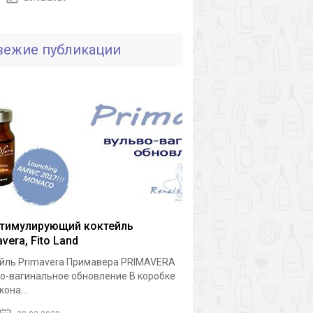
вежие публикации
тимулирующий коктейль
vera, Fito Land
йль Primavera Примавера PRIMAVERA
о-вагинальное обновление В коробке
она...