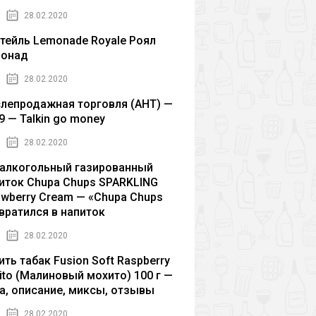
28.02.2020
тейль Lemonade Royale Роял
монад
28.02.2020
лепродажная торговля (AHT) —
9 — Talkin go money
28.02.2020
алкогольный газированный
иток Chupa Chups SPARKLING
awberry Cream — «Chupa Chups
вратился в напиток
28.02.2020
ить табак Fusion Soft Raspberry
ito (Малиновый мохито) 100 г —
а, описание, миксы, отзывы
28.02.2020