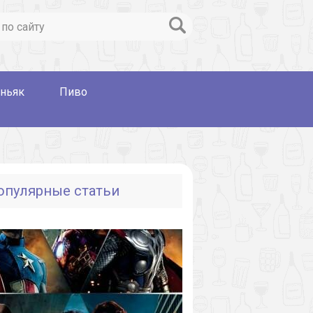
ньяк
Пиво
опулярные статьи