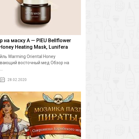
р на маску A — PIEU Bellflower
 Honey Heating Mask, Lunifera
йль Warming Oriental Honey
вающий восточный мед Обзор на
..
28.02.2020