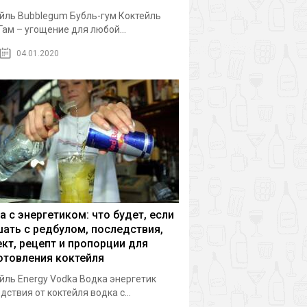
йль Bubblegum Бубль-гум Коктейль
Гам – угощение для любой...
04.01.2020
а с энергетиком: что будет, если
ать с редбулом, последствия,
кт, рецепт и пропорции для
отовления коктейля
йль Energy Vodka Водка энергетик
дствия от коктейля водка с...