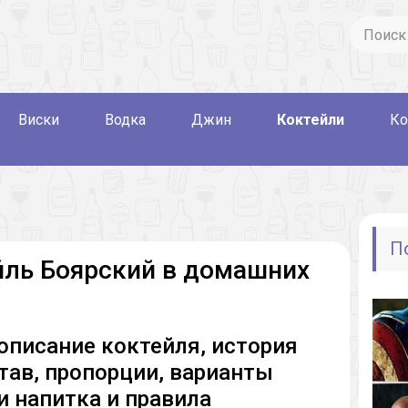
Виски
Водка
Джин
Коктейли
Ко
П
йль Боярский в домашних
описание коктейля, история
став, пропорции, варианты
и напитка и правила