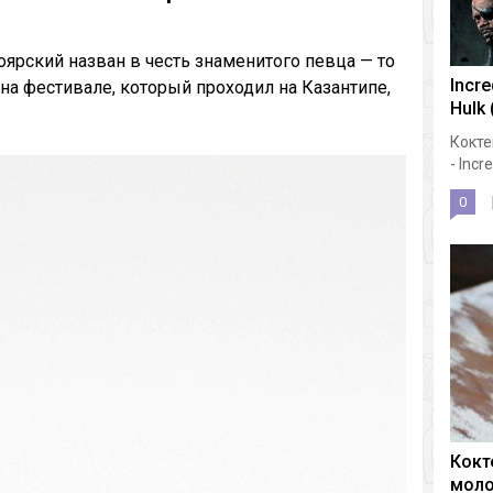
оярский назван в честь знаменитого певца — то
Incre
на фестивале, который проходил на Казантипе,
Hulk 
Кокте
- Incre
0
Кокт
мол