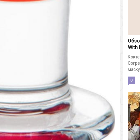
Обзо
With
Кокте
Согре
маску.
0