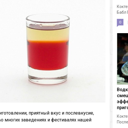
Кокте
Бабл 
0
Водк
смеш
эффе
приг
иготовлении, приятный вкус и послевкусие,
Кокте
во многих заведениях и фестивалях нашей
После