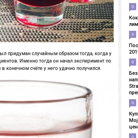
0
Кок
ли
0
Пос
201
был придуман случайным образом тогда, когда у
диентов. Именно тогда он начал эксперимент по
0
в конечном счёте у него удачно получился.
Без
нап
Str
пре
0
Куп
Moj
цен
0