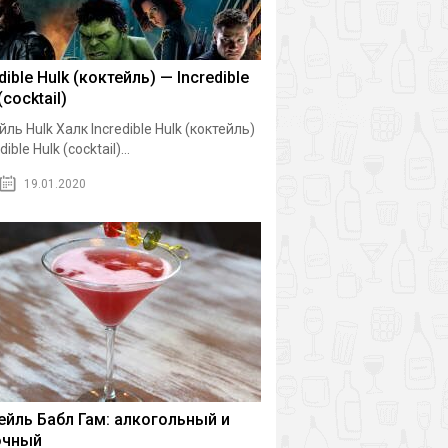
dible Hulk (коктейль) — Incredible
(cocktail)
йль Hulk Халк Incredible Hulk (коктейль)
dible Hulk (cocktail)...
19.01.2020
ейль Бабл Гам: алкогольный и
очный