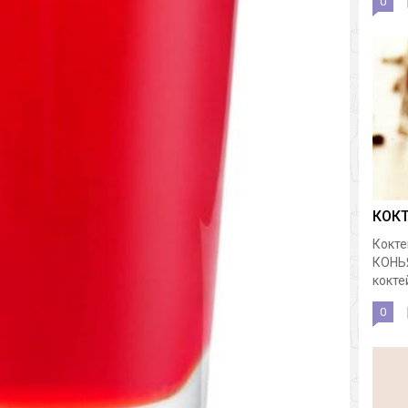
0
КОК
Кокте
КОНЬ
коктей
0