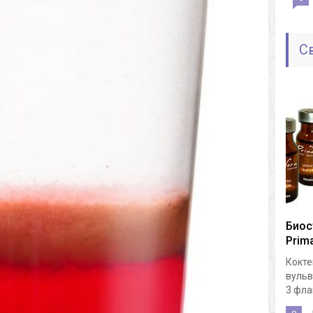
С
Биос
Prima
Кокте
вульв
3 флак