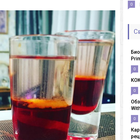
0
С
Био
Pri
0
КО
0
Обз
Wit
0
Кар
рец