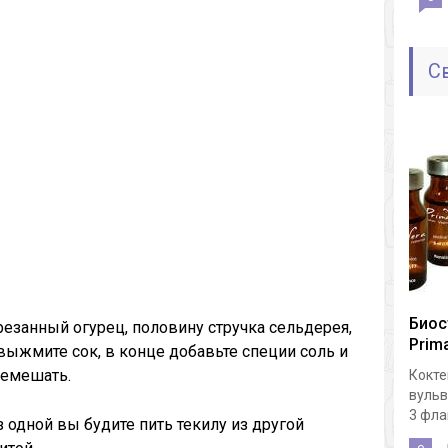
С
Биос
езанный огурец, половину стручка сельдерея,
Prima
 выжмите сок, в конце добавьте специи соль и
ремешать.
Кокте
вульв
3 флак
 одной вы будите пить текилу из другой