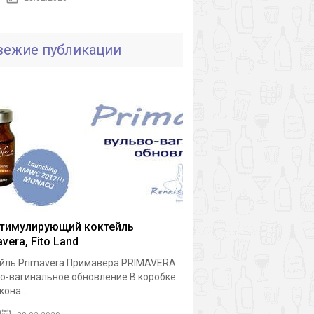
вежие публикации
тимулирующий коктейль
vera, Fito Land
йль Primavera Примавера PRIMAVERA
о-вагинальное обновление В коробке
она...