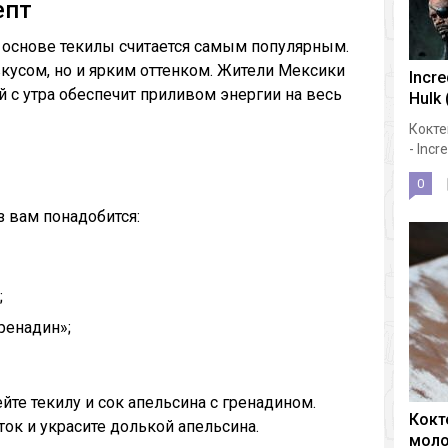
епт
 основе текилы считается самым популярным.
вкусом, но и ярким оттенком. Жители Мексики
Incre
й с утра обеспечит приливом энергии на весь
Hulk 
Кокте
- Incre
0
з вам понадобится:
;
ренадин»;
йте текилу и сок апельсина с гренадином.
Кокт
к и украсите долькой апельсина.
мол