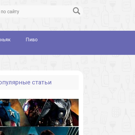
ньяк
Пиво
опулярные статьи