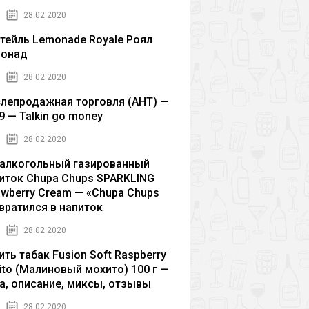
28.02.2020
тейль Lemonade Royale Роял
монад
28.02.2020
лепродажная торговля (AHT) —
9 — Talkin go money
28.02.2020
алкогольный газированный
иток Chupa Chups SPARKLING
awberry Cream — «Chupa Chups
вратился в напиток
28.02.2020
ить табак Fusion Soft Raspberry
ito (Малиновый мохито) 100 г —
а, описание, миксы, отзывы
28.02.2020