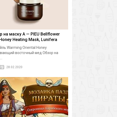
р на маску A — PIEU Bellflower
 Honey Heating Mask, Lunifera
йль Warming Oriental Honey
вающий восточный мед Обзор на
..
28.02.2020