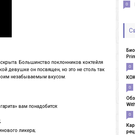
0
С
Био
Pri
раскрыта. Большинство поклонников коктейля
0
кой девушке он посвящен, но это не столь так
своим незабываемым вкусом.
КО
0
Обз
Wit
гарита» вам понадобится:
0
;
Кар
инового ликера;
рец