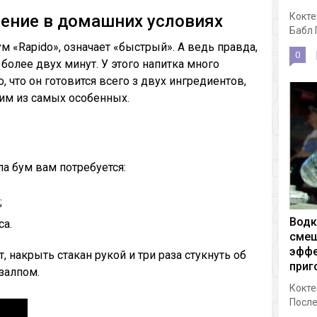
Кокте
ление в домашних условиях
Бабл 
ум «Rapido», означает «быстрый». А ведь правда,
0
более двух минут. У этого напитка много
, что он готовится всего з двух ингредиентов,
ним из самых особенных.
а бум вам потребуется:
;
Водк
са.
смеш
эффе
т, накрыть стакан рукой и три раза стукнуть об
приг
 залпом.
Кокте
После