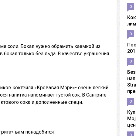
0
Кок
ли
0
Пос
ме соли. Бокал нужно обрамить каемкой из
201
в бокал только без льда. В качестве украшения
0
Без
нап
Str
ников коктейля «Кровавая Мэри»- очень легкий
пре
ся напитка напоминает густой сок. В Сангрите
0
ктового сока и дополненные специ.
Куп
Moj
цен
грита» вам понадобится:
0