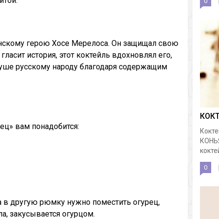
итой.
0
нскому герою Хосе Мерелоса. Он защищал свою
 гласит история, этот коктейль вдохновлял его,
душе русскому народу благодаря содержащим
КОК
ец» вам понадобится:
Кокте
КОНЬ
коктей
0
 а в другую рюмку нужно поместить огурец,
а, закусывается огурцом.