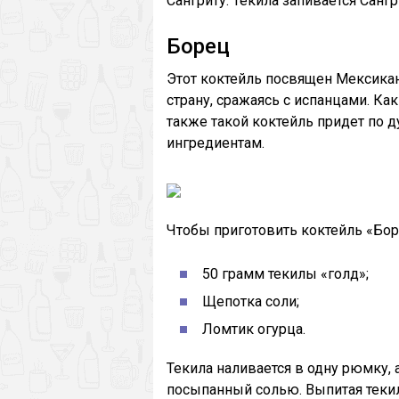
Сангриту. Текила запивается Сангр
Борец
Этот коктейль посвящен Мексика
страну, сражаясь с испанцами. Как
также такой коктейль придет по 
ингредиентам.
Чтобы приготовить коктейль «Бор
50 грамм текилы «голд»;
Щепотка соли;
Ломтик огурца.
Текила наливается в одну рюмку,
посыпанный солью. Выпитая текил