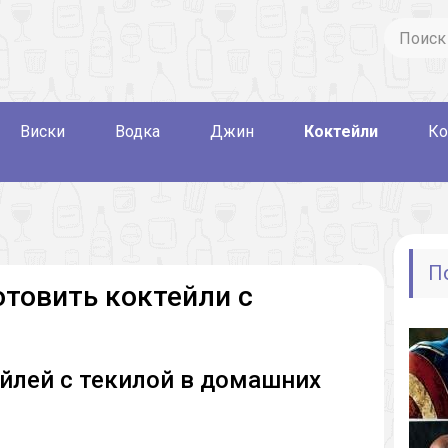
Виски
Водка
Джин
Коктейли
Ко
П
отовить коктейли с
йлей с текилой в домашних