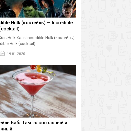
dible Hulk (коктейль) — Incredible
(cocktail)
йль Hulk Халк Incredible Hulk (коктейль)
dible Hulk (cocktail)...
19.01.2020
ейль Бабл Гам: алкогольный и
очный