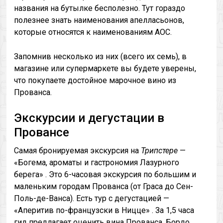
названия на бутылке бесполезно. Тут гораздо
полезнее знать наименования апелласьонов,
которые относятся к наименованиям AOC.
Запомнив несколько из них (всего их семь), в
магазине или супермаркете вы будете уверены,
что покупаете достойное марочное вино из
Прованса.
Экскурсии и дегустации в
Провансе
Самая бронируемая экскурсия на
Трипстере
—
«Богема, ароматы и гастрономия Лазурного
берега» . Это 6-часовая экскурсия по большим и
маленьким городам Прованса (от Граса до Сен-
Поль-де-Ванса). Есть тур с дегустацией —
«Аперитив по-французски в Ницце» . За 1,5 часа
гид предлагает оценить вина Прованса, Бордо,