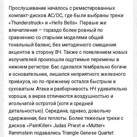
Прослушивание началось c ремастированных
компакт-дисков AC/DC, где были выбраны треки
«Thunderstruck» и «Hells Bells». Первые же
впечатления — гораздо более ровный по
сравнению со старыми моделями общий
тональный баланс, без методичного смещения
акцентов в сторону ВЧ. Также с появлением новых
излучателей произошли ощутимые перемены в
нижнем регистре. Бас сделался тембрально богаче
и основательнее, лишился неприятного железного
привкуса, но по-прежнему остался быстрым и
суховатым. Атака и разборчивость НЧ удивительно
хороши, а верха отличаются воздушностью и
игольчатой остротой (хотя и средней
детальностью). Середина, однако, довольно
сдержанная, без теплоты. Более тяжелые треки с
дисков «PainKiller» Judas Priest и «Mutter»
Rammstein подавались Triangle Genese Quartet