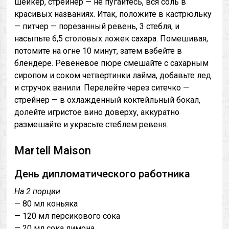
шейкер, стрейнер — не пугайтесь, вся соль в
красивых названиях. Итак, положите в кастрюльку
— питчер — порезанный ревень, 3 стебля, и
насыпьте 6,5 столовых ложек сахара. Помешивая,
потомите на огне 10 минут, затем взбейте в
блендере. Ревеневое пюре смешайте с сахарным
сиропом и соком четвертинки лайма, добавьте лед
и стручок ванили. Перелейте через ситечко —
стрейнер — в охлажденный коктейльный бокал,
долейте игристое вино доверху, аккуратно
размешайте и украсьте стеблем ревеня.
Martell Maison
День дипломатического работника
На 2 порции
:
— 80 мл коньяка
— 120 мл персикового сока
— 20 мл сока лимона