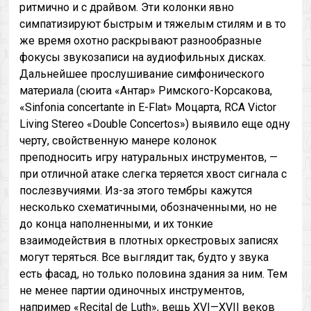
ритмично и с драйвом. Эти колонки явно
симпатизируют быстрым и тяжелым стилям и в то
же время охотно раскрывают разнообразные
фокусы звукозаписи на аудиофильных дисках.
Дальнейшее прослушивание симфонического
материала (сюита «Антар» Римского-Корсакова,
«Sinfonia concertante in E-Flat» Моцарта, RCA Victor
Living Stereo «Double Concertos») выявило еще одну
черту, свойственную манере колонок
преподносить игру натуральных инструментов, —
при отличной атаке слегка теряется хвост сигнала с
послезвучиями. Из-за этого тембры кажутся
несколько схематичными, обозначенными, но не
до конца наполненными, и их тонкие
взаимодействия в плотных оркестровых записях
могут теряться. Все выглядит так, будто у звука
есть фасад, но только половина здания за ним. Тем
не менее партии одиночных инструментов,
например «Recital de Luth», вещь XVI—XVII веков