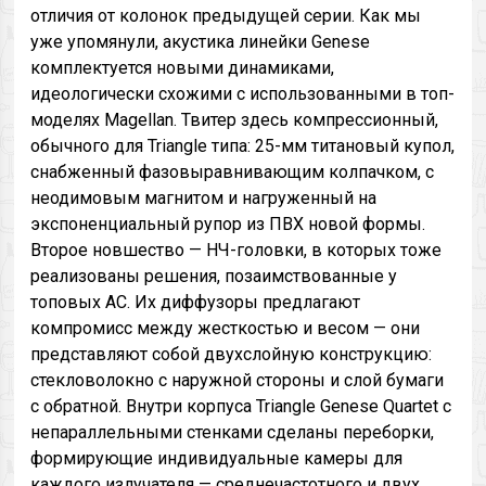
отличия от колонок предыдущей серии. Как мы
уже упомянули, акустика линейки Genese
комплектуется новыми динамиками,
идеологически схожими с использованными в топ-
моделях Magellan. Твитер здесь компрессионный,
обычного для Triangle типа: 25-мм титановый купол,
снабженный фазовыравнивающим колпачком, с
неодимовым магнитом и нагруженный на
экспоненциальный рупор из ПВХ новой формы.
Второе новшество — НЧ-головки, в которых тоже
реализованы решения, позаимствованные у
топовых АС. Их диффузоры предлагают
компромисс между жесткостью и весом — они
представляют собой двухслойную конструкцию:
стекловолокно с наружной стороны и слой бумаги
с обратной. Внутри корпуса Triangle Genese Quartet с
непараллельными стенками сделаны переборки,
формирующие индивидуальные камеры для
каждого излучателя — среднечастотного и двух