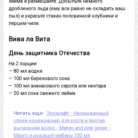
лайма и размешайте. Досыпьте немного
дробленого льда (ему все равно не охладить ваш
пыл) и украсьте стакан половинкой клубники и
перцем чили.
Вива ла Вита
День защитника Отечества
На 2 порции
:
— 80 мл водки
— 100 мл березового сока
— 100 мл ананасового сиропа или нектара
— 20 мл сока свежего лайма
Читать еще:
Экокрафт - Несмываемый
спрей-кондиционер для роста и против
выпадения волос - Mango and pink ginger -
Манго и розовый имбирь 100 мл