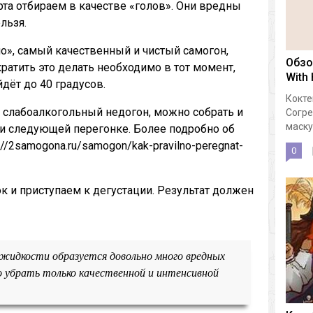
рта отбираем в качестве «голов». Они вредны
льзя.
ло», самый качественный и чистый самогон,
Обзо
ратить это делать необходимо в тот момент,
With
йдёт до 40 градусов.
Кокте
 слабоалкогольный недогон, можно собрать и
Согре
маску.
ри следующей перегонке. Более подробно об
://2samogona.ru/samogon/kak-pravilno-peregnat-
0
к и приступаем к дегустации. Результат должен
 жидкости образуется довольно много вредных
 убрать только качественной и интенсивной