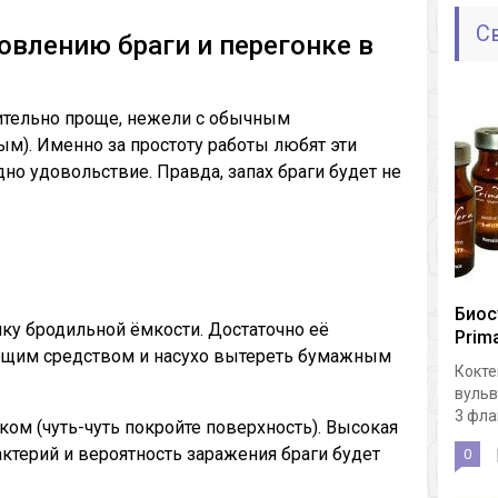
С
овлению браги и перегонке в
ительно проще, нежели с обычным
ым). Именно за простоту работы любят эти
дно удовольствие. Правда, запах браги будет не
Биос
ку бродильной ёмкости. Достаточно её
Prima
щим средством и насухо вытереть бумажным
Кокте
вульв
3 флак
ком (чуть-чуть покройте поверхность). Высокая
актерий и вероятность заражения браги будет
0