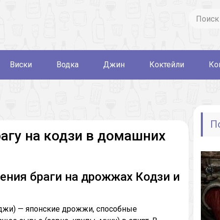
Виски
Водка
Джин
Коктейли
Ко
П
рагу на кодзи в домашних
ения браги на дрожжах Кодзи и
оджи) — японские дрожжи, способные