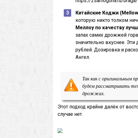
https://2samogona.ru/braga/
Китайские Коджи (Mellow
которую никто толком ниче
Меллоу по качеству лучш
запах самих дрожжей гора
значительно вкуснее. Эти
рублей. Дозировка и расхо
Ангел.
Так как с оригинальным 
будем рассматривать тех
дрожжах.
Этот подход крайне далёк от вост
случае нет.