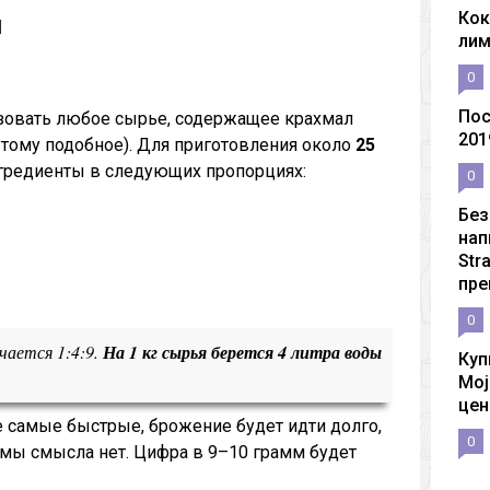
Кок
и
ли
0
Пос
зовать любое сырье, содержащее крахмал
201
 тому подобное). Для приготовления около
25
гредиенты в следующих пропорциях:
0
Без
нап
Str
пре
0
чается 1:4:9.
На 1 кг сырья берется 4 литра воды
Куп
Moj
цен
е самые быстрые, брожение будет идти долго,
0
мы смысла нет. Цифра в 9–10 грамм будет