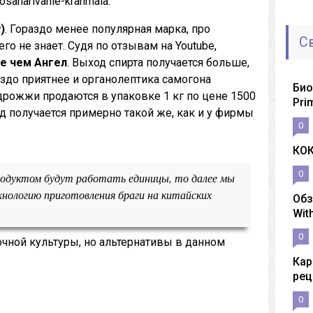
osaharivanie-krahmala.
)
. Гораздо менее популярная марка, про
С
го не знает. Судя по отзывам на Youtube,
е чем Ангел
. Выход спирта получается больше,
здо приятнее и органолептика самогона
Био
 дрожжи продаются в упаковке 1 кг по цене 1500
Pri
д получается примерно такой же, как и у фирмы
0
КО
0
продуктом будут работать единицы, то далее мы
нологию приготовления браги на китайских
Обз
Wit
0
очной культуры, но альтернативы в данном
Кар
рец
0