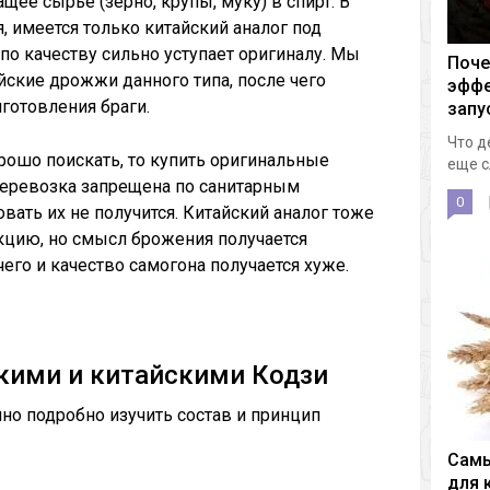
ее сырье (зерно, крупы, муку) в спирт. В
я, имеется только китайский аналог под
 по качеству сильно уступает оригиналу. Мы
Поче
йские дрожжи данного типа, после чего
эффе
готовления браги.
запу
Что д
рошо поискать, то купить оригинальные
еще с
 перевозка запрещена по санитарным
0
ать их не получится. Китайский аналог тоже
цию, но смысл брожения получается
чего и качество самогона получается хуже.
кими и китайскими Кодзи
но подробно изучить состав и принцип
Самы
для 