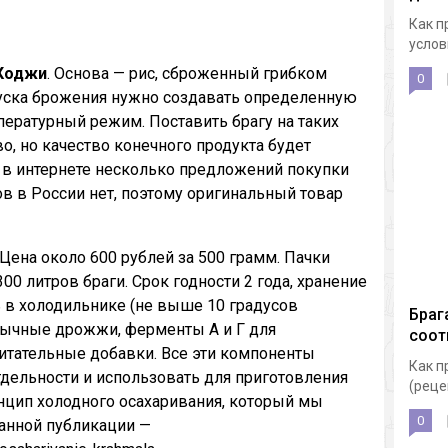
Как п
услов
 Коджи
. Основа — рис, сброженный грибком
0
апуска брожения нужно создавать определенную
ературный режим. Поставить брагу на таких
о, но качество конечного продукта будет
 в интернете несколько предложений покупки
ов в России нет, поэтому оригинальный товар
 Цена около 600 рублей за 500 грамм. Пачки
00 литров браги. Срок годности 2 года, хранение
 в холодильнике (не выше 10 градусов
Браг
обычные дрожжи, ферменты А и Г для
соот
итательные добавки. Все эти компоненты
Как п
тдельности и использовать для приготовления
(реце
инцип холодного осахаривания, который мы
0
анной публикации —