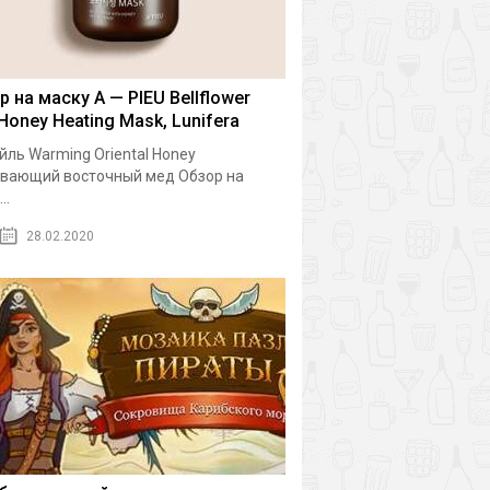
р на маску A — PIEU Bellflower
 Honey Heating Mask, Lunifera
йль Warming Oriental Honey
вающий восточный мед Обзор на
..
28.02.2020