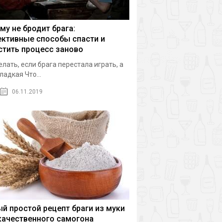
му не бродит брага:
ктивные способы спасти и
стить процесс заново
елать, если брага перестала играть, а
ладкая Что...
06.11.2019
й простой рецепт браги из муки
качественного самогона