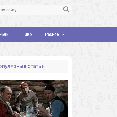
ньяк
Пиво
Разное
опулярные статьи