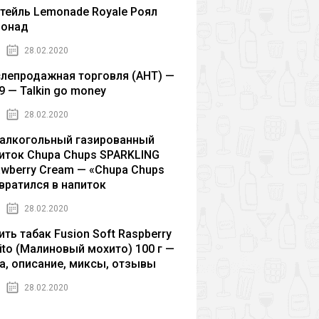
тейль Lemonade Royale Роял
монад
28.02.2020
лепродажная торговля (AHT) —
9 — Talkin go money
28.02.2020
алкогольный газированный
иток Chupa Chups SPARKLING
awberry Cream — «Chupa Chups
вратился в напиток
28.02.2020
ить табак Fusion Soft Raspberry
ito (Малиновый мохито) 100 г —
а, описание, миксы, отзывы
28.02.2020