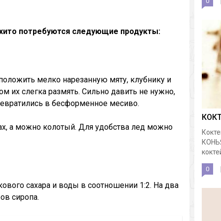
0
охито потребуются следующие продукты:
положить мелко нарезанную мяту, клубнику и
м их слегка размять. Сильно давить не нужно,
превратились в бесформенное месиво.
КОК
х, а можно колотый. Для удобства лед можно
Кокте
КОНЬ
коктей
0
кового сахара и воды в соотношении 1:2. На два
ов сиропа.