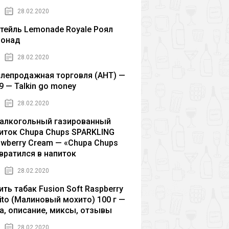
28.02.2020
тейль Lemonade Royale Роял
монад
28.02.2020
лепродажная торговля (AHT) —
9 — Talkin go money
28.02.2020
алкогольный газированный
иток Chupa Chups SPARKLING
awberry Cream — «Chupa Chups
вратился в напиток
28.02.2020
ить табак Fusion Soft Raspberry
ito (Малиновый мохито) 100 г —
а, описание, миксы, отзывы
28.02.2020