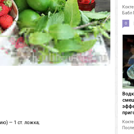
Кокте
Бабл 
0
Водк
смеш
эффе
приг
Кокте
ю) — 1 ст. ложка;
После