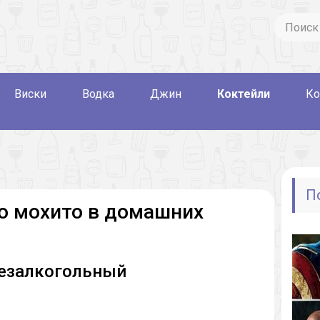
Виски
Водка
Джин
Коктейли
Ко
П
о мохито в домашних
езалкогольный