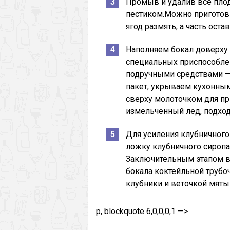
Промыв и удалив все пло
пестиком.Можно приготови
ягод размять, а часть ост
Наполняем бокал доверху 
специальных приспособлен
подручными средствами —
пакет, укрываем кухонным
сверху молоточком для пр
измельченный лед, подход
Для усиления клубничного
ложку клубничного сиропа
Заключительным этапом 
бокала коктейльной трубо
клубники и веточкой мяты 
p, blockquote 6,0,0,0,1 —>