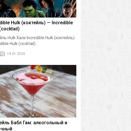
dible Hulk (коктейль) — Incredible
(cocktail)
йль Hulk Халк Incredible Hulk (коктейль)
dible Hulk (cocktail)...
19.01.2020
ейль Бабл Гам: алкогольный и
очный