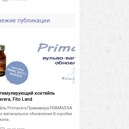
вежие публикации
тимулирующий коктейль
vera, Fito Land
йль Primavera Примавера PRIMAVERA
о-вагинальное обновление В коробке
она...