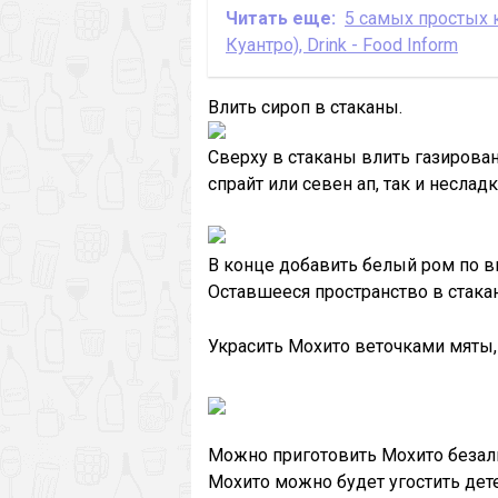
Читать еще:
5 самых простых к
Куантро), Drink - Food Inform
Влить сироп в стаканы.
Сверху в стаканы влить газирова
спрайт или севен ап, так и неслад
В конце добавить белый ром по вк
Оставшееся пространство в стака
Украсить Мохито веточками мяты,
Можно приготовить Мохито безалк
Мохито можно будет угостить дете