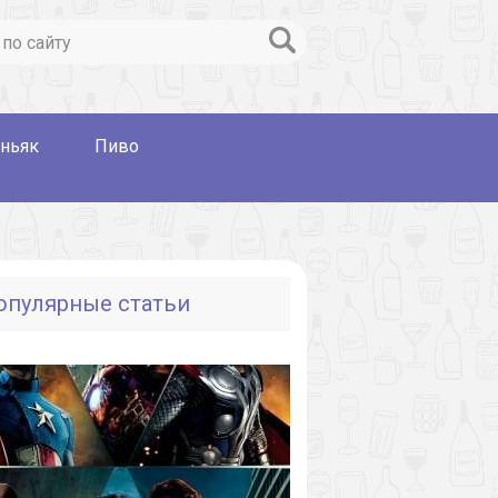
ньяк
Пиво
опулярные статьи