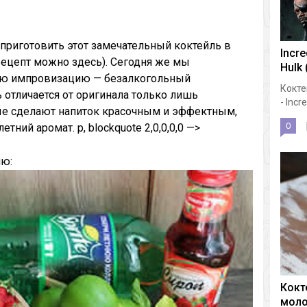
приготовить этот замечательный коктейль в
Incre
ецепт можно здесь). Сегодня же мы
Hulk 
ую импровизацию — безалкогольный
Кокте
 отличается от оригинала только лишь
- Incre
ые сделают напиток красочным и эффектным,
0
тний аромат. p, blockquote 2,0,0,0,0 —>
ию:
Кокт
мол