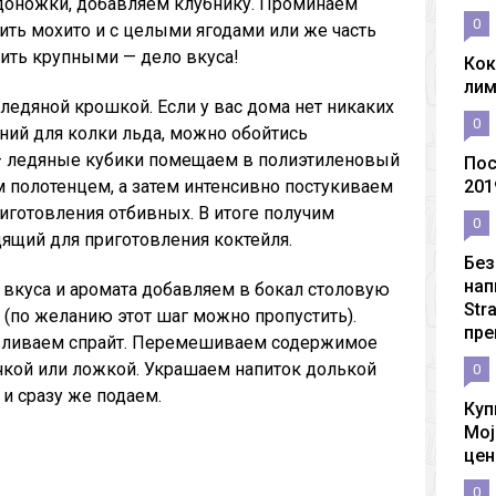
доножки, добавляем клубнику. Проминаем
0
ть мохито и с целыми ягодами или же часть
авить крупными — дело вкуса!
Кок
ли
ледяной крошкой. Если у вас дома нет никаких
0
ий для колки льда, можно обойтись
 ледяные кубики помещаем в полиэтиленовый
Пос
 полотенцем, а затем интенсивно постукиваем
201
иготовления отбивных. В итоге получим
0
ящий для приготовления коктейля.
Без
нап
 вкуса и аромата добавляем в бокал столовую
Str
 (по желанию этот шаг можно пропустить).
пре
вливаем спрайт. Перемешиваем содержимое
чкой или ложкой. Украшаем напиток долькой
0
и сразу же подаем.
Куп
Moj
цен
0