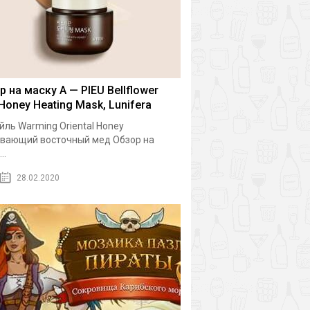
р на маску A — PIEU Bellflower
 Honey Heating Mask, Lunifera
йль Warming Oriental Honey
вающий восточный мед Обзор на
..
28.02.2020