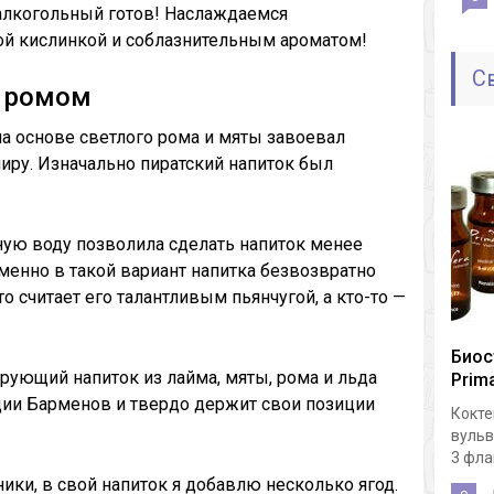
алкогольный готов! Наслаждаемся
й кислинкой и соблазнительным ароматом!
С
с ромом
а основе светлого рома и мяты завоевал
ру. Изначально пиратский напиток был
ную воду позволила сделать напиток менее
менно в такой вариант напитка безвозвратно
о считает его талантливым пьянчугой, а кто-то —
Биос
рующий напиток из лайма, мяты, рома и льда
Prima
ции Барменов и твердо держит свои позиции
Кокте
вульв
3 флак
ники, в свой напиток я добавлю несколько ягод.