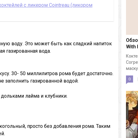
октейлей с ликером Cointreau (ликором
Обзо
нную воду. Это может быть как сладкий напиток
With
кая газированная вода.
Кокте
Согре
маску.
усу. 30- 50 миллилитров рома будет достаточно.
0
не заполнить газированной водой.
 дольками лайма и клубники.
огольный, просто без добавления рома. Таким
й.