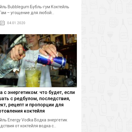
йль Bubblegum Бубль-гум Коктейль
Гам – угощение для любой...
04.01.2020
а с энергетиком: что будет, если
ать с редбулом, последствия,
кт, рецепт и пропорции для
отовления коктейля
йль Energy Vodka Водка энергетик
дствия от коктейля водка с...